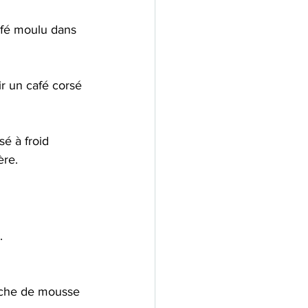
café moulu dans 
r un café corsé 
é à froid 
ère.
. 
uche de mousse 