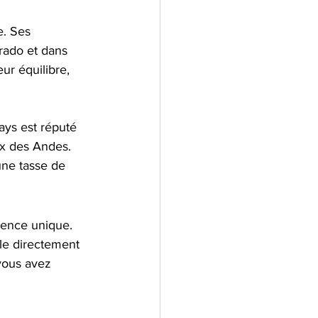
e. Ses 
rado et dans 
ur équilibre, 
ays est réputé 
ux des Andes. 
une tasse de 
ience unique. 
le directement 
vous avez 