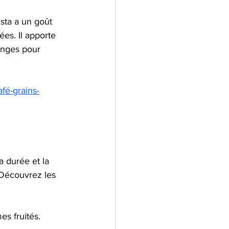
sta a un goût 
es. Il apporte 
langes pour 
fé-grains-
a durée et la 
 Découvrez les 
s fruités.