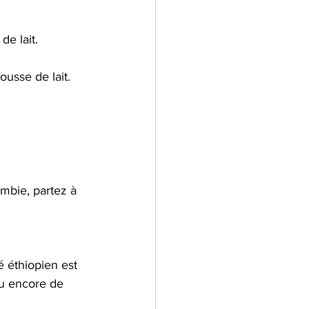
de lait.
usse de lait.
mbie, partez à 
 
é éthiopien est 
u encore de 