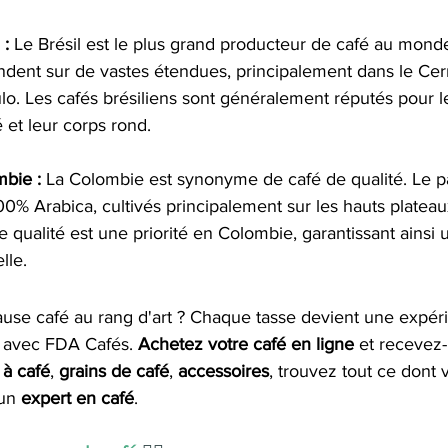
 :
 Le Brésil est le plus grand producteur de café au mond
endent sur de vastes étendues, principalement dans le Cer
ulo. Les cafés brésiliens sont généralement réputés pour le
é et leur corps rond.
mbie :
 La Colombie est synonyme de café de qualité. Le p
00% Arabica, cultivés principalement sur les hauts platea
de qualité est une priorité en Colombie, garantissant ainsi 
lle.
pause café au rang d'art ? Chaque tasse devient une expér
 avec FDA Cafés. 
Achetez votre café en ligne
 et recevez-
à café
, 
grains de café
, 
accessoires
, trouvez tout ce dont 
un 
expert en café
.