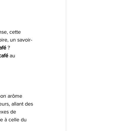
nse, cette 
re, un savoir-
afé
 ? 
café
 au 
 son arôme 
eurs, allant des 
exes de 
e à celle du 