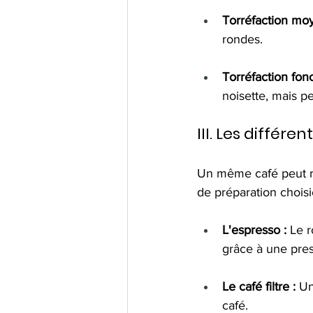
Torréfaction mo
rondes.
Torréfaction fon
noisette, mais p
III. Les différ
Un même café peut ré
de préparation choisi
L'espresso :
 Le r
grâce à une pres
Le café filtre :
 Un
café.