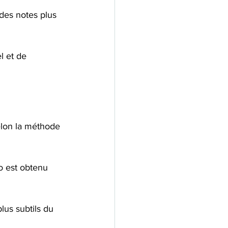
des notes plus 
l et de 
elon la méthode 
so est obtenu 
us subtils du 