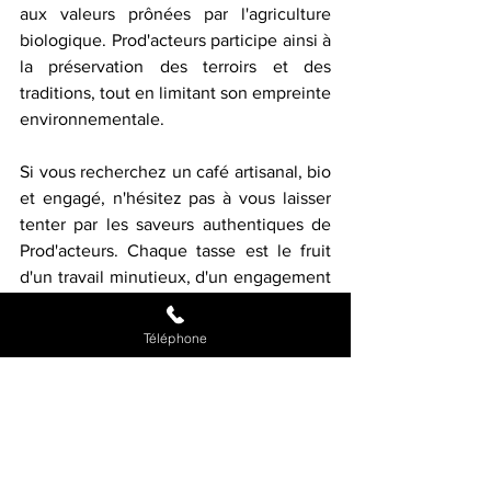
aux valeurs prônées par l'agriculture 
biologique. Prod'acteurs participe ainsi à 
la préservation des terroirs et des 
traditions, tout en limitant son empreinte 
environnementale.
Si vous recherchez un café artisanal, bio 
et engagé, n'hésitez pas à vous laisser 
tenter par les saveurs authentiques de 
Prod'acteurs. Chaque tasse est le fruit 
d'un travail minutieux, d'un engagement 
pour la qualité et d'une volonté de faire 
une différence positive. Une expérience 
Téléphone
gustative qui conjugue plaisir et éthique 
à chaque tasse, offrant ainsi une 
nouvelle perspective sur la 
consommation de café.