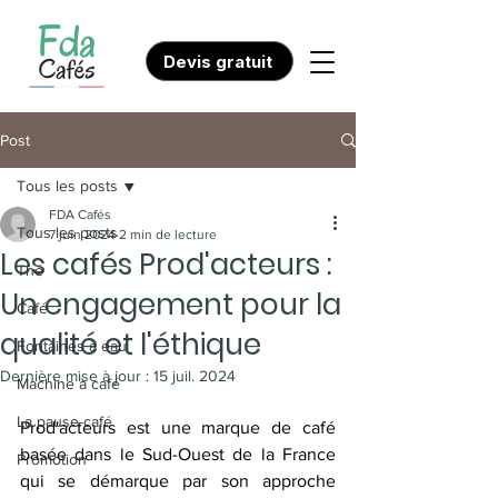
Devis gratuit
Post
Tous les posts
FDA Cafés
Tous les posts
7 juin 2024
2 min de lecture
Les cafés Prod'acteurs :
Thé
Un engagement pour la
Café
qualité et l'éthique
Fontaines à eau
Dernière mise à jour :
15 juil. 2024
Machine à café
La pause-café
Prod'acteurs est une marque de café 
basée dans le Sud-Ouest de la France 
Promotion
qui se démarque par son approche 