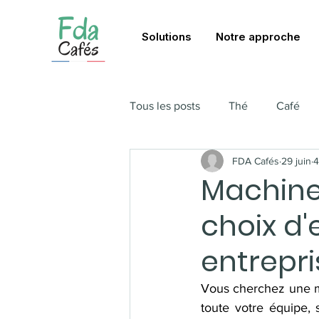
Solutions
Notre approche
Tous les posts
Thé
Café
FDA Cafés
29 juin
4
Machine 
choix d'
entrepri
Vous cherchez une ma
toute votre équipe,