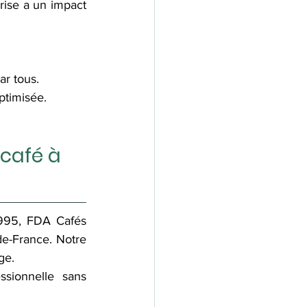
rise a un impact 
ar tous.
ptimisée.
café à 
1995, FDA Cafés 
de-France. Notre 
ge.
sionnelle sans 