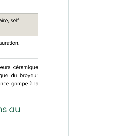
re, self-
auration, 
urs céramique 
que du broyeur 
ence grimpe à la 
ns au 