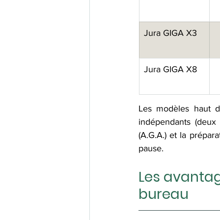
Jura GIGA X3
Jura GIGA X8
Les modèles haut 
indépendants (deux 
(A.G.A.) et la prépar
pause.
Les avantag
bureau