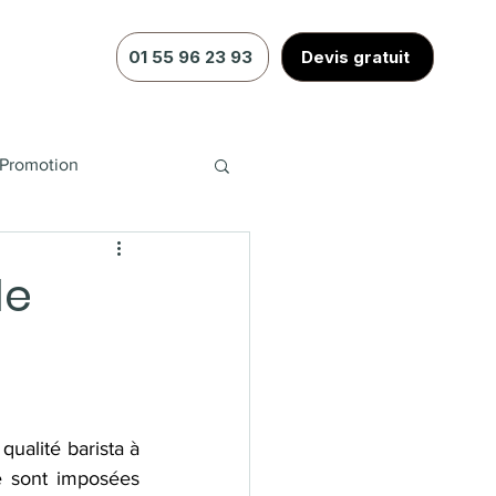
01 55 96 23 93
Devis gratuit
Promotion
le
alité barista à 
e sont imposées 