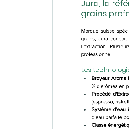
Jura, la réf
grains prof
Marque suisse spéci
grains, Jura conçoit 
l'extraction. Plusie
professionnel.
Les technologi
Broyeur Aroma P
% d'arômes en pl
Procédé d'Extrac
(espresso, ristre
Système d'eau int
d'eau parfaite p
Classe énergétiq