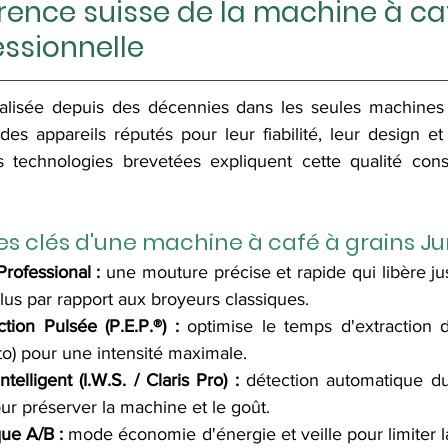
érence suisse de la machine à ca
essionnelle
alisée depuis des décennies dans les seules machines 
des appareils réputés pour leur fiabilité, leur design et 
urs technologies brevetées expliquent cette qualité cons
es clés d'une machine à café à grains Ju
rofessional :
 une mouture précise et rapide qui libère ju
us par rapport aux broyeurs classiques.
tion Pulsée (P.E.P.®) :
 optimise le temps d'extraction d
tto) pour une intensité maximale.
elligent (I.W.S. / Claris Pro) :
 détection automatique du f
our préserver la machine et le goût.
ue A/B :
 mode économie d'énergie et veille pour limiter 