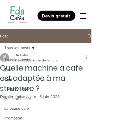
Devis gratuit
Post
Tous les posts
FDA Cafés
Tous les posts
26 avr. 2023
9 min de lecture
Quelle machine a cafe
Thé
est adaptée à ma
Café
structure ?
Fontaines à eau
Dernière mise à jour :
6 juin 2023
Machine à café
La pause-café
Promotion