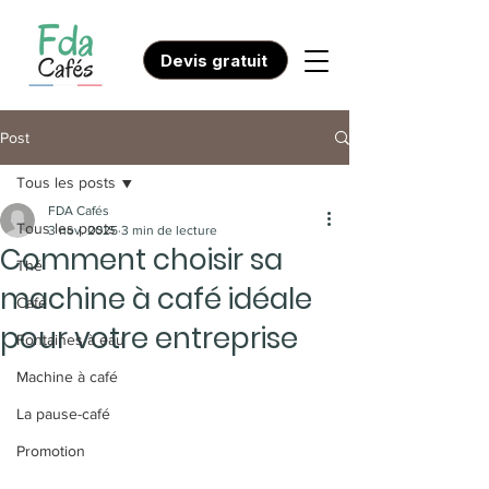
Devis gratuit
Post
Tous les posts
FDA Cafés
Tous les posts
3 nov. 2025
3 min de lecture
Comment choisir sa
Thé
machine à café idéale
Café
pour votre entreprise
Fontaines à eau
Machine à café
La pause-café
Promotion