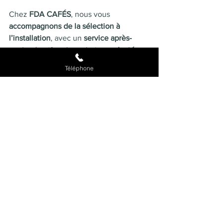
Chez 
FDA CAFÉS
, nous vous 
accompagnons de la sélection à 
l’installation
, avec un 
service après-
vente
 réactif et des solutions 
adaptées 
à chaque besoin
.
Téléphone
👉 
Contactez-nous pour un devis ou 
une démonstration
Prendre rendez-vous 
Demander un devis