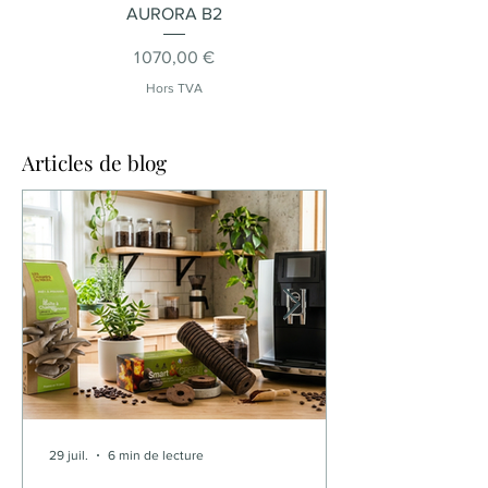
AURORA B2
Prix
1 070,00 €
Hors TVA
Articles de blog
29 juil.
6 min de lecture