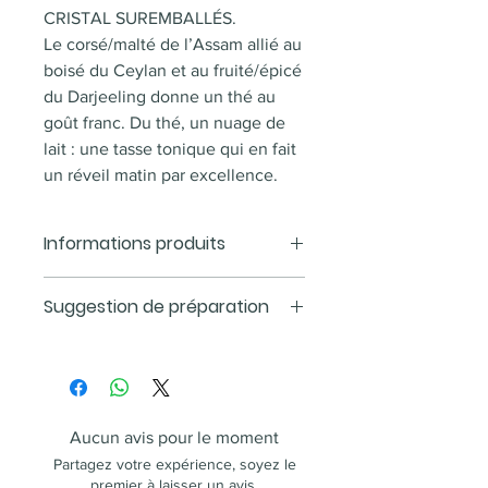
CRISTAL SUREMBALLÉS.
Le corsé/malté de l’Assam allié au
boisé du Ceylan et au fruité/épicé
du Darjeeling donne un thé au
goût franc. Du thé, un nuage de
lait : une tasse tonique qui en fait
un réveil matin par excellence.
Informations produits
Note dominante : Nature
Suggestion de préparation
Type(s) d'infusion(s) : Thé noir
Allergène(s) : Produit pouvant
Infusion : 4 à 5 min
contenir des traces fortuites de
Température : 90°
fruits à coque et d’arachides
Conseillé avec du lait
Aucun avis pour le moment
Partagez votre expérience, soyez le
premier à laisser un avis.