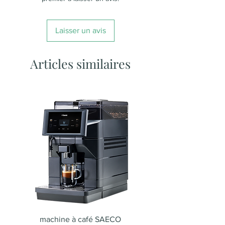
Laisser un avis
Articles similaires
machine à café SAECO
Machine à café SA