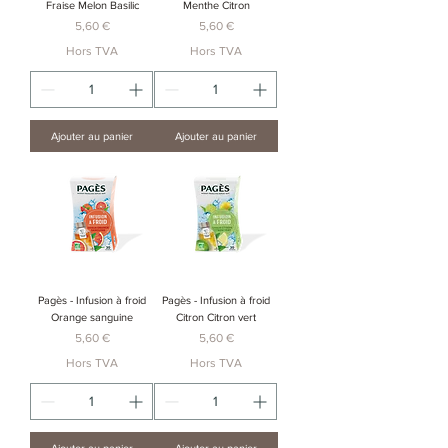
Fraise Melon Basilic
Menthe Citron
Prix
Prix
5,60 €
5,60 €
Hors TVA
Hors TVA
Ajouter au panier
Ajouter au panier
Pagès - Infusion à froid
Pagès - Infusion à froid
Orange sanguine
Citron Citron vert
Prix
Prix
5,60 €
5,60 €
Hors TVA
Hors TVA