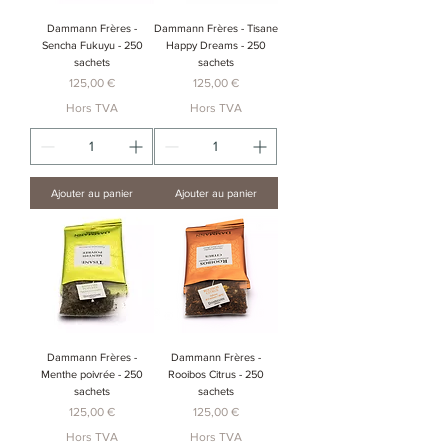
Dammann Frères -
Dammann Frères - Tisane
Sencha Fukuyu - 250
Happy Dreams - 250
sachets
sachets
Prix
Prix
125,00 €
125,00 €
Hors TVA
Hors TVA
Ajouter au panier
Ajouter au panier
Dammann Frères -
Dammann Frères -
Menthe poivrée - 250
Rooibos Citrus - 250
sachets
sachets
Prix
Prix
125,00 €
125,00 €
Hors TVA
Hors TVA