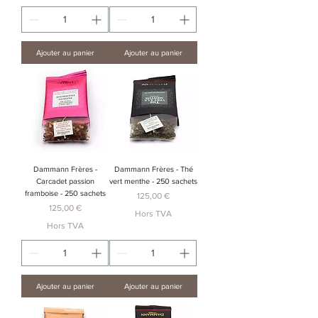
Ajouter au panier
Ajouter au panier
Dammann Frères -
Dammann Frères - Thé
Carcadet passion
vert menthe - 250 sachets
framboise - 250 sachets
Prix
125,00 €
Prix
125,00 €
Hors TVA
Hors TVA
Ajouter au panier
Ajouter au panier