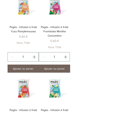
Pagès - Infusion à froid
Pagès - Infusion à froid
Yuzu Pamplemousse
Framboise Menthe
Concombre
Prix
5,60 €
Prix
5,60 €
Hors TVA
Hors TVA
Ajouter au panier
Ajouter au panier
Pagès - Infusion à froid
Pagès - Infusion à froid