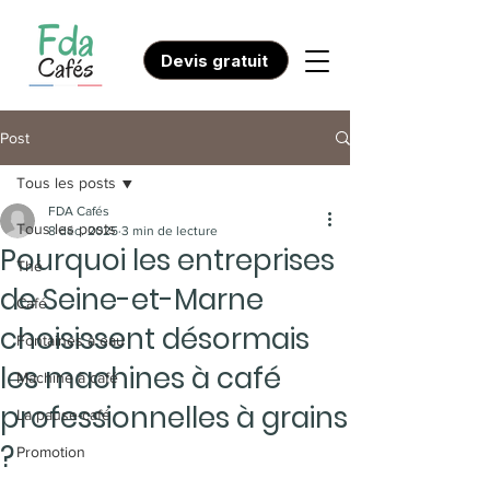
Devis gratuit
Post
Tous les posts
FDA Cafés
Tous les posts
8 déc. 2025
3 min de lecture
Pourquoi les entreprises
Thé
de Seine-et-Marne
Café
choisissent désormais
Fontaines à eau
les machines à café
Machine à café
professionnelles à grains
La pause-café
?
Promotion