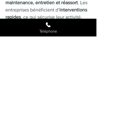
maintenance, entretien et réassort
. Les 
entreprises bénéficient d’
interventions 
rapides
, ce qui sécurise leur activité. 
Cette proximité fait toute la différence, 
Téléphone
surtout pour les structures aux besoins 
quotidiens importants.
Contactez-nous pour un devis ou une 
démonstration ! 
😊
Prendre rendez-vous
Demander un devis
Voir tout
Posts récents