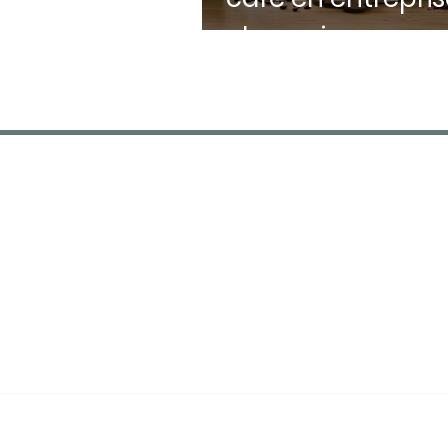
champignons, eng
bûches et astuc
zéro déchet
FDA CAFÉS
Spécialiste machines à café
entreprise, distributeurs
automatiques et fontaine à eau en
Île-de-France depuis 1995. PME
familiale au service de plus de 300
professionnels franciliens.
© Fda Cafés - Tous droits réservés