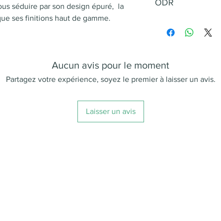
Buse vapeur cap
ODR
vous séduire par son design épuré, la
émulsionner ou c
 que ses finitions haut de gamme.
Télécharger le doc
Choix d'utilisatio
Réservoir à grain
Aucun avis pour le moment
Énergie
Partagez votre expérience, soyez le premier à laisser un avis.
Laisser un avis
Classification
energétique
Dimensions cm
(LxPxH)
Poids
Reservoir à marc