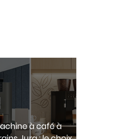
achine à café à
rains Jura : le choix