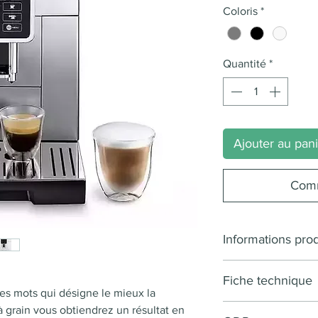
Coloris
*
Quantité
*
Ajouter au pan
Comm
Informations prod
Machine à café 
Fiche technique
Jusqu'à 6 recet
les mots qui désigne le mieux la
2 sorties de dis
 grain vous obtiendrez un résultat en
Interface utilisat