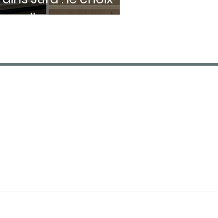
'excellence pour
otre entreprise
CONTACT
01 55 96 23 93
Fda@fda-distribution.com
77090 Collégien, Île-de-
France
Qui sommes nous ?
Mentions légales
Politique de confidentialité