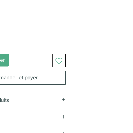
ier
ander et payer
uits
grains
tes de café
tribution
eur
Écran d'affichage &