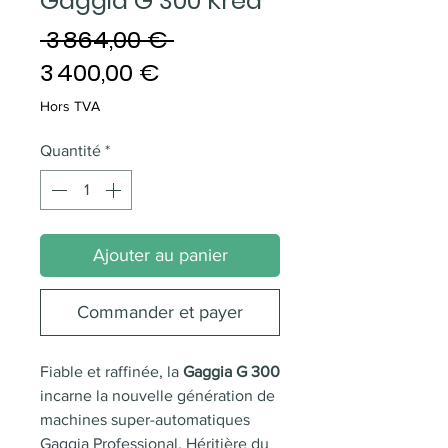
Gaggia G 300 Krea
Prix
 3 864,00 € 
Prix
original
3 400,00 €
promotionnel
Hors TVA
Quantité
*
Ajouter au panier
Commander et payer
Fiable et raffinée, la
Gaggia G 300
incarne la nouvelle génération de
machines super-automatiques
Gaggia Professional. Héritière du