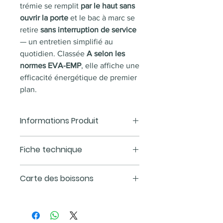
trémie se remplit
par le haut sans
ouvrir la porte
et le bac à marc se
retire
sans interruption de service
— un entretien simplifié au
quotidien. Classée
A selon les
normes EVA-EMP
, elle affiche une
efficacité énergétique de premier
plan.
Informations Produit
Héritière du Krea : fiabilité
Fiche technique
éprouvée en environnement
exigeant
Dimensions : L 410 × P 582 mm
Carte des boissons
Jusqu'à 120 boissons/jour —
— Hauteur : 770 mm (trémie 1,2
parfaite pour les sites à fort
kg) / 831 mm (trémie 2,2 kg)
Cafés purs (1 mélange de grains)
passage
Alimentation : 230 V / 50 Hz —
Espresso
Grand écran tactile 10''
Réservoir café : 0,5 L / 1500 W