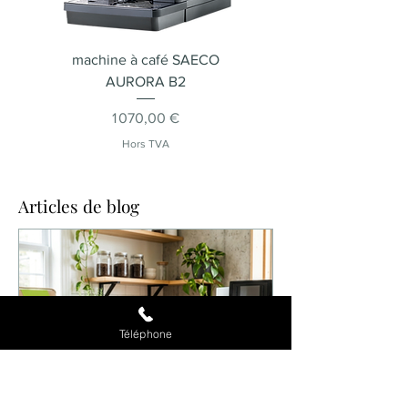
Autres
Eau chaude
machine à café SAECO
Machine à café SA
AURORA B2
Prix
1 070,00 €
Hors TVA
Articles de blog
Téléphone