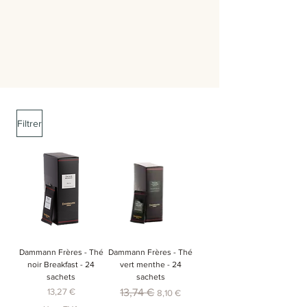
Filtrer
Dammann Frères - Thé
Dammann Frères - Thé
noir Breakfast - 24
vert menthe - 24
sachets
sachets
Prix
Prix original
Prix promotionnel
13,27 €
13,74 €
8,10 €