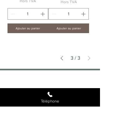
Hors TVA
Hors TVA
Ajouter au panier
Ajouter au panier
3
/
3
FDA CAFÉS
Spécialiste machines à café entreprise,
distributeurs automatiques et fontaine à eau en
Île-de-France depuis 1995. PME familiale au
service de plus de 300 professionnels
Téléphone
franciliens.
SOLUTIONS
Machines à café
Distributeurs automatiques