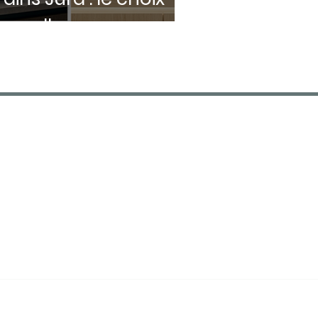
'excellence pour
otre entreprise
CONTACT
01 55 96 23 93
Fda@fda-distribution.com
77090 Collégien, Île-de-
France
Qui sommes nous ?
Mentions légales
Politique de confidentialité