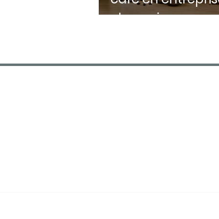
champignons, eng
bûches et astuc
zéro déchet
FDA CAFÉS
Spécialiste machines à café
entreprise, distributeurs
automatiques et fontaine à eau en
Île-de-France depuis 1995. PME
familiale au service de plus de 300
professionnels franciliens.
© Fda Cafés - Tous droits réservés