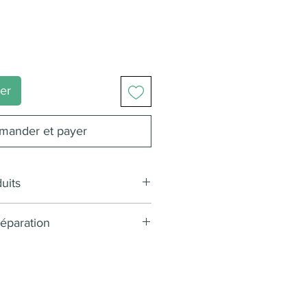
ier
ander et payer
uits
 : Agrumes
éparation
re(s) : Épicées / Boisées
n(s) : Thé vert
 min
e : Citron
/90°
émentaire(s) : Gingembre
roduit pouvant contenir des