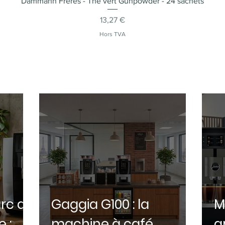
Dammann Frères - Thé vert Gunpowder - 24 sachets
Aperçu rapide
Prix
13,27 €
Hors TVA
rc de
Gaggia G100 : la
M
 :
machine à café
g