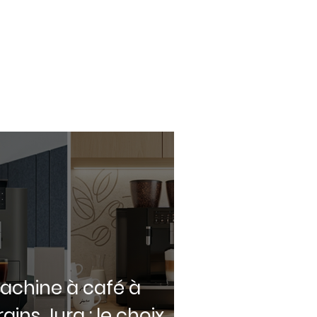
achine à café à
rains Jura : le choix