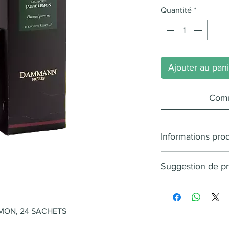
Quantité
*
Ajouter au pan
Comm
Informations prod
Note dominante
Suggestion de pr
Note(s) secondai
Type(s) d'infusio
Infusion : 3 à 4
Saveur principal
Température 80
Saveur(s) compl
MON, 24 SACHETS
Allergène(s) : P