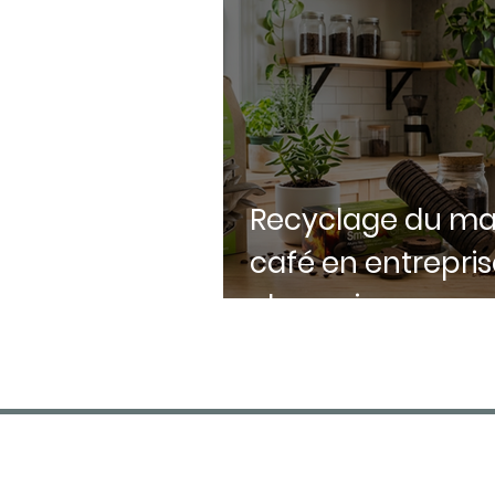
Recyclage du ma
café en entreprise
champignons, eng
bûches et astuc
zéro déchet
FDA CAFÉS
Spécialiste machines à café