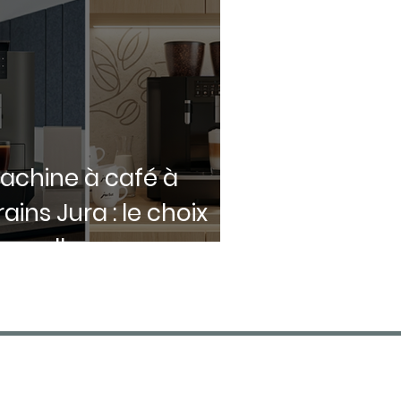
achine à café à
rains Jura : le choix
'excellence pour
otre entreprise
CONTACT
01 55 96 23 93