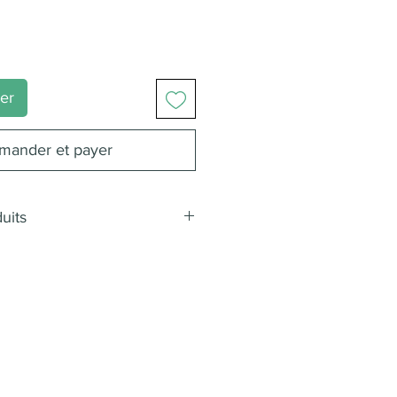
ier
ander et payer
uits
es/jour
id
ntuitif et personnalisable
e
ossibilités