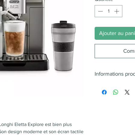
Ajouter au pan
Comm
Informations prod
Jusqu'à 20 tass
50+ recettes
Lait chaud & fro
Écran tactile : I
Broyeur coniqu
Appli : Infinies p
Longhi Eletta Explore est bien plus
Son design moderne et son écran tactile