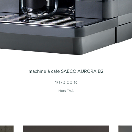
machine à café SAECO AURORA B2
Aperçu rapide
Prix
1 070,00 €
Hors TVA