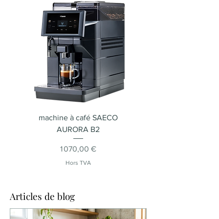
réservoir grains
Système de lait
Oui
machine à café SAECO
Machine à café SA
AURORA B2
Prix
1 070,00 €
Hors TVA
Articles de blog