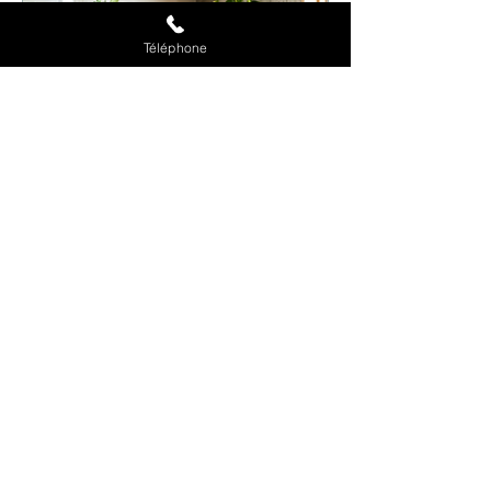
Téléphone
29 juil.
6 min de lecture
Recyclage du marc de café en
entreprise : champignons, engrais,
bûches et astuces zéro déchet
Boîtes à champignons, engrais, bûches de
chauffage, cosmétique… Le marc de café a
mille vies. Découvrez comment le valoriser
en entreprise, entre techniques ancestrales
et innovations zéro déchet.