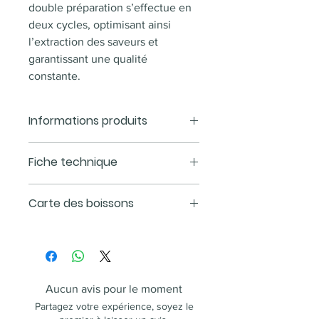
double préparation s’effectue en
deux cycles, optimisant ainsi
l’extraction des saveurs et
garantissant une qualité
constante.
Informations produits
Jusqu'à
30 boissons par jour
Fiche technique
Jusqu'à 3 niveaux d'intensité
:
personnalisation de la force du
Nombre de
5
Carte des boissons
café selon vos préférences.
sélections
Broyeur Aroma professionnel
:
Espresso
extraction optimisée des
Contenance du
1.9L
2 × Espresso
arômes avec une mouture
réservoir d'eau
Café
homogène.
2 × Café
Unité de percolation 8e
Aucun avis pour le moment
Contenance
280g
Eau chaude
génération
: technologie
Partagez votre expérience, soyez le
récipient à grains