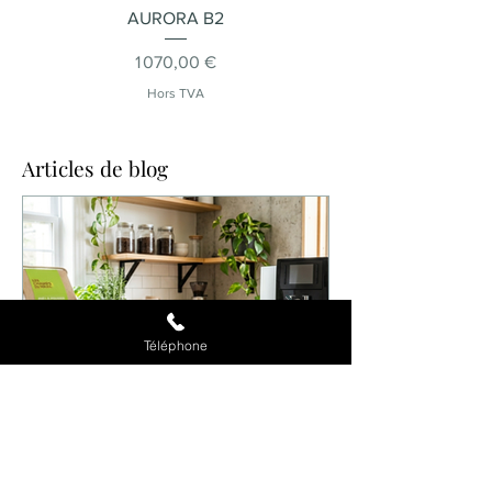
AURORA B2
Prix
1 070,00 €
Hors TVA
Articles de blog
Téléphone
29 juil.
6 min de lecture