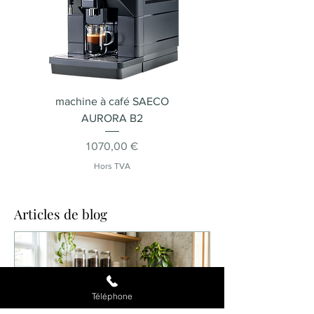
machine à café SAECO
Machine à café SA
AURORA B2
Prix
1 070,00 €
Hors TVA
Articles de blog
Téléphone