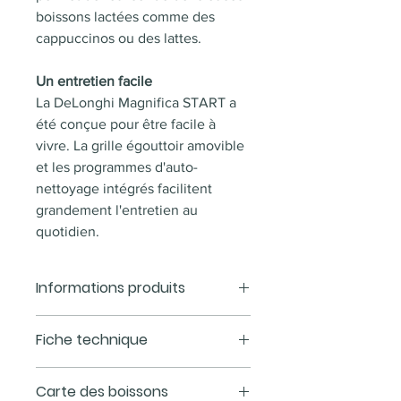
boissons lactées comme des
cappuccinos ou des lattes.
Un entretien facile
La DeLonghi Magnifica START a
été conçue pour être facile à
vivre. La grille égouttoir amovible
et les programmes d'auto-
nettoyage intégrés facilitent
grandement l'entretien au
quotidien.
Informations produits
10 à 20 cafés/jour
Fiche technique
Plus de 50 recettes
préenregistrées
Dimensions (L x
220 x 420 x
Carte des boissons
Mouture sur mesure : Sensor