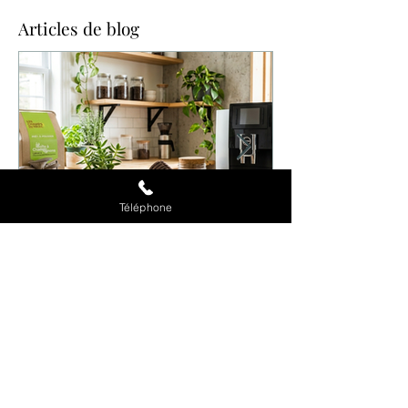
Articles de blog
Téléphone
29 juil.
6 min de lecture
Recyclage du marc de café en
entreprise : champignons, engrais,
bûches et astuces zéro déchet
Boîtes à champignons, engrais, bûches de
chauffage, cosmétique… Le marc de café a