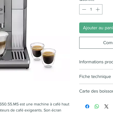
Ajouter au pan
Comm
Informations prod
10 à 20 cafés/jo
Fiche technique
Jusqu'à 6 profils
famille
14 boissons : Du 
Carte des boisso
Dimensions (L x
Cappuccino One-
H)
Café
Écran tactile 4.3
 650.55.MS est une machine à café haut
Eau chaude
Broyeur conique
Poids
eurs de café exigeants. Son écran