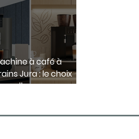
achine à café à
rains Jura : le choix
'excellence pour
otre entreprise
CONTACT
01 55 96 23 93