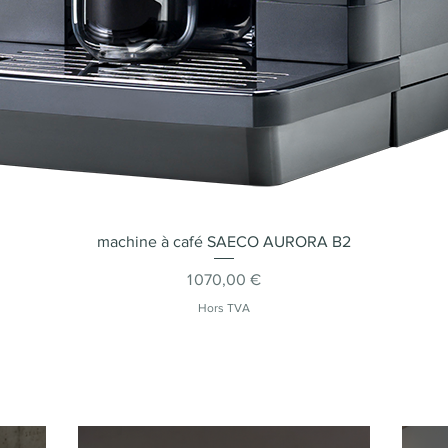
machine à café SAECO AURORA B2
Aperçu rapide
Prix
1 070,00 €
Hors TVA