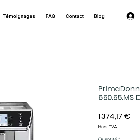
Témoignages
FAQ
Contact
Blog
PrimaDonna
650.55.MS 
Pri
1 374,17 €
Hors TVA
Quantité
*