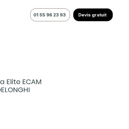
01 55 96 23 93
Devis gratuit
 Elite ECAM
DELONGHI
x