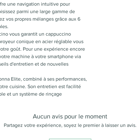
Expresso
Connectivité : A
fre une navigation intuitive pour
Café Long (Lung
Puissance (en W
oisissez parmi une large gamme de
Doppio (Double 
éez vos propres mélanges grâce aux 6
Cappuccino
Contenance du
bles.
Latte Macchiato
réservoir d'eau
no vous garantit un cappuccino
Espresso Macch
broyeur conique en acier réglable vous
Café au Lait
Type de boisso
votre goût. Pour une expérience encore
Flat White
votre machine à votre smartphone via
Lait Chaud
eils d'entretien et de nouvelles
Capacité du
réservoir grains
onna Elite, combiné à ses performances,
otre cuisine. Son entretien est facilité
Système de lait
ble et un système de rinçage
Classement
énergétique
Aucun avis pour le moment
Partagez votre expérience, soyez le premier à laisser un avis.