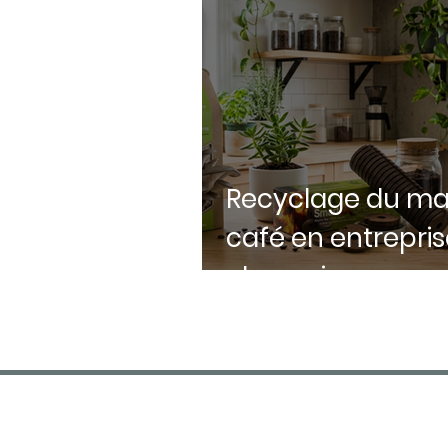
Recyclage du ma
café en entreprise
champignons, eng
bûches et astuc
zéro déchet
FDA CAFÉS
Spécialiste machines à café